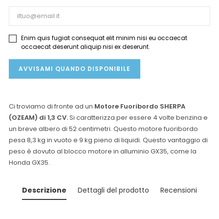
Enim quis fugiat consequat elit minim nisi eu occaecat
occaecat deserunt aliquip nisi ex deserunt.
AVVISAMI QUANDO DISPONIBILE
Ci troviamo di fronte ad un
Motore Fuoribordo
SHERPA
(OZEAM)
di 1,3 CV.
Si caratterizza per essere 4 volte benzina e
un breve albero di 52 centimetri.
Questo motore fuoribordo
pesa 8,3 kg in vuoto e 9 kg pieno di liquidi.
Questo vantaggio di
peso è dovuto al blocco motore in alluminio GX35, come la
Honda GX35.
Descrizione
Dettagli del prodotto
Recensioni