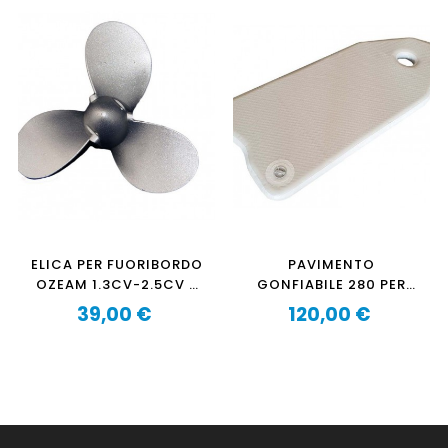
ELICA PER FUORIBORDO
PAVIMENTO
OZEAM 1.3CV-2.5CV E
GONFIABILE 280 PER
AQUAPARX 1.2CV
PNEUMATICA OZEAM
39,00 €
120,00 €
Prezzo
(DIAMETRO TUBO 35
Prezzo
CM)