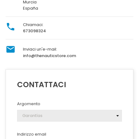
Murcia
España

Chiamaci:
673098324

Inviaci un'e-mail:
info@thenauticstore.com
CONTATTACI
Argomento
Indirizzo email