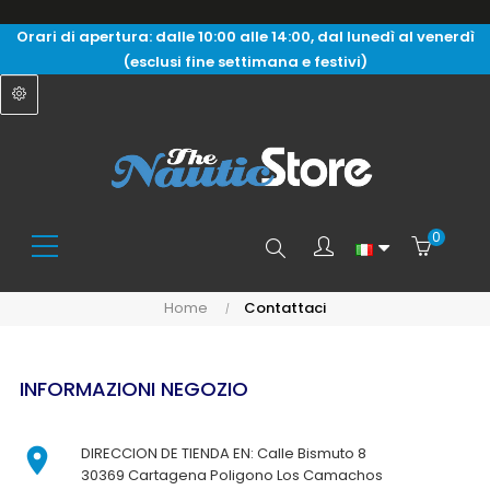
Orari di apertura: dalle 10:00 alle 14:00, dal lunedì al venerdì
(esclusi fine settimana e festivi)
0
Search
Home
Contattaci
here...
INFORMAZIONI NEGOZIO

DIRECCION DE TIENDA EN: Calle Bismuto 8
30369 Cartagena Poligono Los Camachos