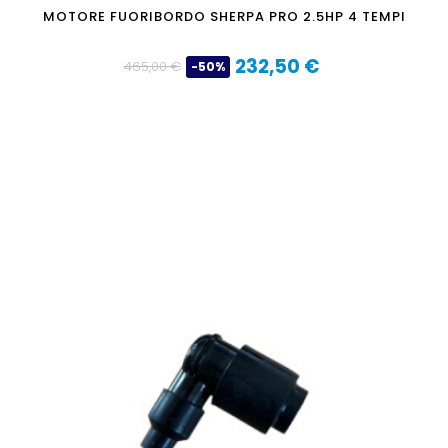
MOTORE FUORIBORDO SHERPA PRO 2.5HP 4 TEMPI
232,50 €
465,00 €
-50%
Prezzo
Prezzo
base