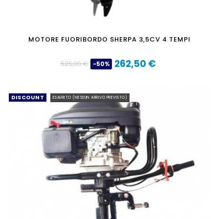
MOTORE FUORIBORDO SHERPA 3,5CV 4 TEMPI
262,50 €
525,00 €
-50%
Prezzo
Prezzo
base
DISCOUNT
ESAURITO (NESSUN ARRIVO PREVISTO)