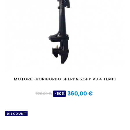
MOTORE FUORIBORDO SHERPA 5.5HP V3 4 TEMPI
360,00 €
720,00 €
-50%
Prezzo
Prezzo
base
DISCOUNT