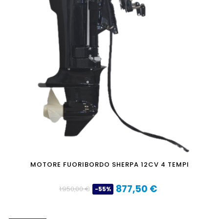
MOTORE FUORIBORDO SHERPA 12CV 4 TEMPI
877,50 €
1.950,00 €
-55%
Prezzo
Prezzo
base