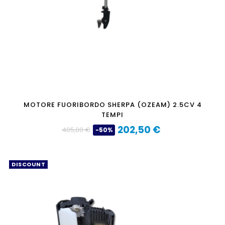
MOTORE FUORIBORDO SHERPA (OZEAM) 2.5CV 4
TEMPI
202,50 €
405,00 €
-50%
Prezzo
Prezzo
base
DISCOUNT