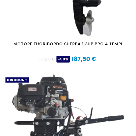
MOTORE FUORIBORDO SHERPA 1,3HP PRO 4 TEMPI
187,50 €
375,00 €
-50%
Prezzo
Prezzo
base
DISCOUNT