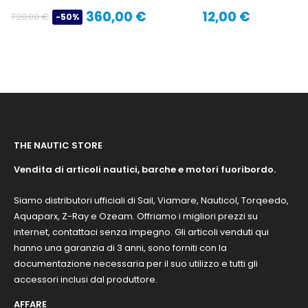
TEMPI
360,00 €
12,00 €
720,00 €
-50%
Prezzo
Prezzo
Prezzo
base
THE NAUTIC STORE
Vendita di articoli nautici, barche e motori fuoribordo.
Siamo distributori ufficiali di Sail, Viamare, Nauticol, Torqeedo,
Aquaparx, Z-Ray e Ozeam. Offriamo i migliori prezzi su
internet, contattaci senza impegno. Gli articoli venduti qui
hanno una garanzia di 3 anni, sono forniti con la
documentazione necessaria per il suo utilizzo e tutti gli
accessori inclusi dal produttore.
AFFARE