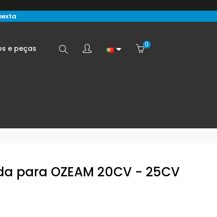
sexta
0
Search
os e peças
here...
da para OZEAM 20CV - 25CV