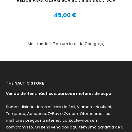
HÉLICE PARA OZEAM 6CV 8CV E SAIL 5CV 6CV
45,00 €
Preço
Mostrando 1-7 de um total de 7 artigo(s)
THE NAUTIC STORE
Venda de itens náuticos, barcos e motores de popa.
Somos distribuidores oficiais da Sail, Viamare, Nauticol,
Torqeedo, Aquaparx, Z-Ray e Ozeam. Oferecemos os
melhores preços na internet, contacte-nos sem
compromisso. Os itens vendidos aqui têm uma garantia de 3