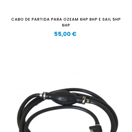
CABO DE PARTIDA PARA OZEAM 6HP 8HP E SAIL 5HP
6HP
55,00 €
Preço