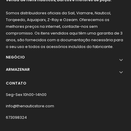
Somos distribuidores oficiais da Sail, Viamare, Nauticol,
Torqeedo, Aquaparx, Z-Ray e Ozeam. Oferecemos os
melhores preços na internet, contacte-nos sem
compromisso. Os itens vendidos aqui têm uma garantia de 3
anos, são fornecidos com a documentação necessária para
o seu uso e todos os acessórios incluídos do fabricante.
NEGÓCIO

ARMAZENAR

CONTATO
Seg-Sex 10h00-14h00
info@thenauticstore.com
673098324