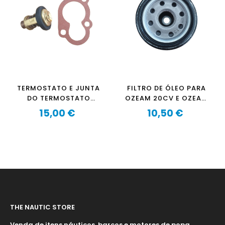
TERMOSTATO E JUNTA
FILTRO DE ÓLEO PARA
DO TERMOSTATO
OZEAM 20CV E OZEAM
OZEAM 20CV - 25CV
25CV, YAMAHA, HONDA,
15,00 €
10,50 €
Preço
KAWASAKI, SUZUKI
Preço
THE NAUTIC STORE
Venda de itens náuticos, barcos e motores de popa.