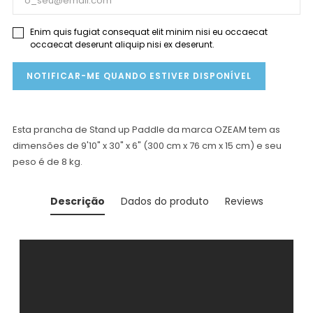
Enim quis fugiat consequat elit minim nisi eu occaecat
occaecat deserunt aliquip nisi ex deserunt.
NOTIFICAR-ME QUANDO ESTIVER DISPONÍVEL
Esta prancha de Stand up Paddle da marca OZEAM tem as
dimensões de 9'10" x 30" x 6" (300 cm x 76 cm x 15 cm) e seu
peso é de 8 kg.
Descrição
Dados do produto
Reviews