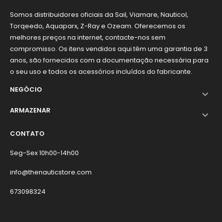
Somos distribuidores oficiais da Sail, Viamare, Nauticol,
Torqeedo, Aquaparx, Z-Ray e Ozeam. Oferecemos os
melhores preços na internet, contacte-nos sem
compromisso. Os itens vendidos aqui têm uma garantia de 3
anos, são fornecidos com a documentação necessária para
o seu uso e todos os acessórios incluídos do fabricante.
NEGÓCIO

ARMAZENAR

CONTATO
Seg-Sex 10h00-14h00
info@thenauticstore.com
673098324