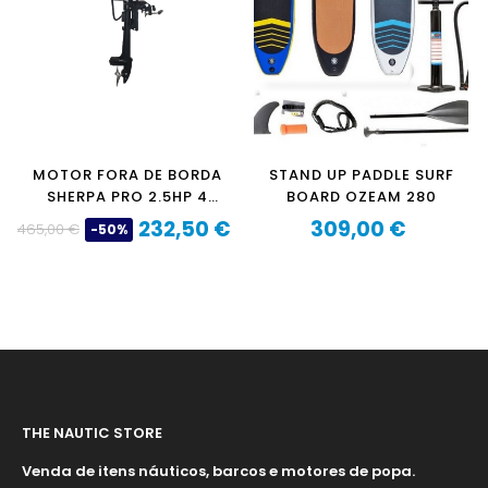
MOTOR FORA DE BORDA
STAND UP PADDLE SURF
SHERPA PRO 2.5HP 4
BOARD OZEAM 280
TEMPOS
232,50 €
309,00 €
465,00 €
-50%
Preço
Preço
Preço
normal
THE NAUTIC STORE
Venda de itens náuticos, barcos e motores de popa.