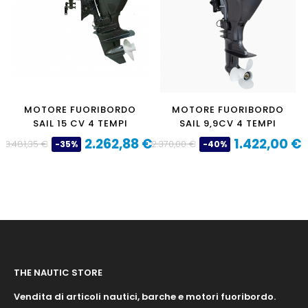
MOTORE FUORIBORDO
MOTORE FUORIBORDO
SAIL 15 CV 4 TEMPI
SAIL 9,9CV 4 TEMPI
2.262,88 €
1.422,00 €
3.481,35 €
2.370,00 €
-35%
-40%
Prezzo
Prezzo
Prezzo
Prezzo
base
base
THE NAUTIC STORE
Vendita di articoli nautici, barche e motori fuoribordo.