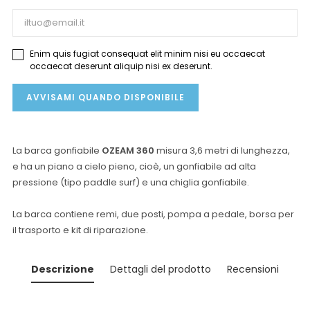
Enim quis fugiat consequat elit minim nisi eu occaecat
occaecat deserunt aliquip nisi ex deserunt.
AVVISAMI QUANDO DISPONIBILE
La barca gonfiabile
OZEAM 360
misura 3,6 metri di lunghezza,
e ha un piano a cielo pieno, cioè, un gonfiabile ad alta
pressione (tipo paddle surf) e una chiglia gonfiabile.
La barca contiene remi, due posti, pompa a pedale, borsa per
il trasporto e kit di riparazione.
Descrizione
Dettagli del prodotto
Recensioni