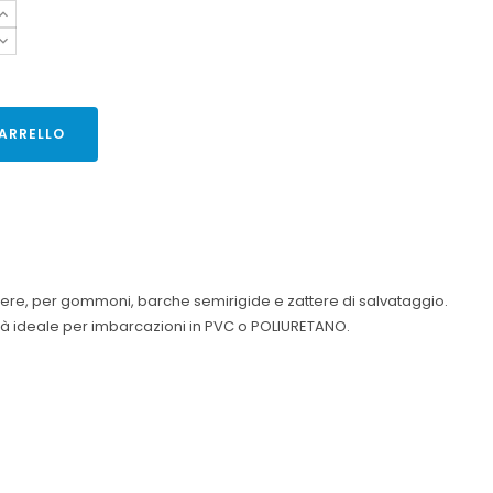
ARRELLO
nere, per gommoni, barche semirigide e zattere di salvataggio.
lità ideale per imbarcazioni in PVC o POLIURETANO.