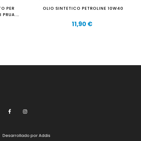
TO PER
OLIO SINTETICO PETROLINE 10W40
 PRUA.
11,90 €
Prezzo
Facebook
Instagram
Desarrollado por
Addis