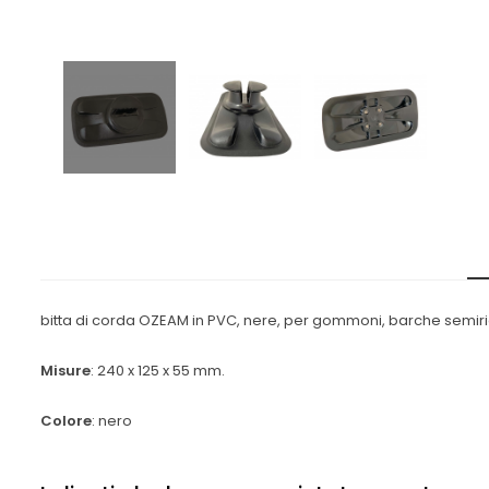
bitta di corda OZEAM in PVC,
nere, per gommoni, barche semirig
Misure
: 240 x 125 x 55 mm.
Colore
: nero