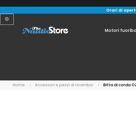
Orari di apertu
Motori fuorib
Home
Accessori e pezzi di ricambio
Bitta di corda 