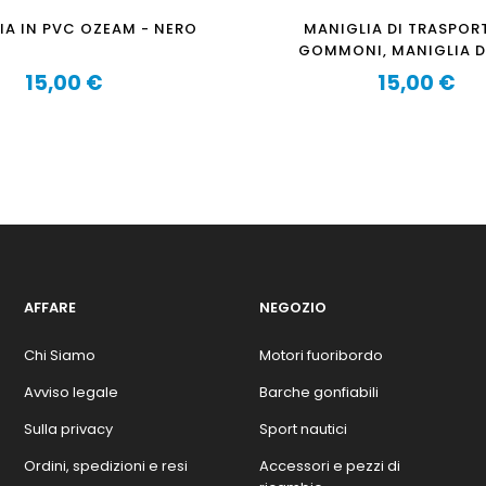
IA IN PVC OZEAM - NERO
MANIGLIA DI TRASPOR
GOMMONI, MANIGLIA DI
COLORE NERO
15,00 €
15,00 €
Prezzo
Prezzo
AFFARE
NEGOZIO
Chi Siamo
Motori fuoribordo
Avviso legale
Barche gonfiabili
Sulla privacy
Sport nautici
Ordini, spedizioni e resi
Accessori e pezzi di