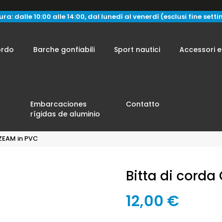
ra: dalle 10:00 alle 14:00, dal lunedì al venerdì (esclusi fine sett
ordo
Barche gonfiabili
Sport nautici
Accessori e
Embarcaciones
Contatto
rígidas de aluminio
OZEAM in PVC
Bitta di corda
12,00 €