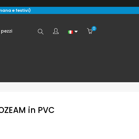
imana e festivi)
0
Search
 pezzi
here...
 OZEAM in PVC