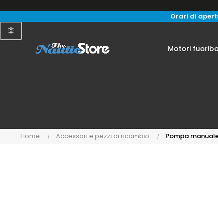
Orari di apertu
Motori fuorib
Home
Accessori e pezzi di ricambio
Pompa manual