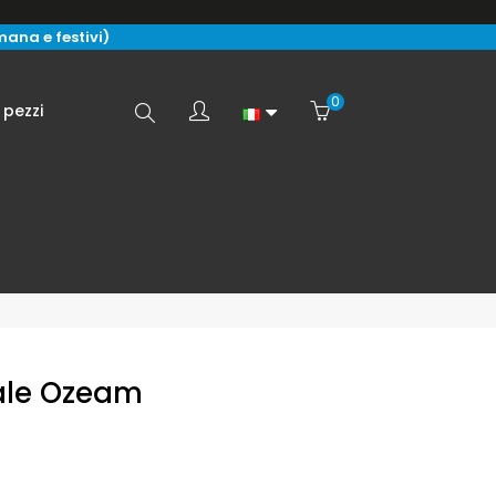
imana e festivi)
0
Search
 pezzi
here...
le Ozeam