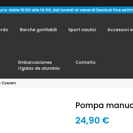
ra: dalle 10:00 alle 14:00, dal lunedì al venerdì (esclusi fine sett
ordo
Barche gonfiabili
Sport nautici
Accessori e
Embarcaciones
Contatto
rígidas de aluminio
e Ozeam
Pompa manua
24,90 €