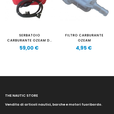
SERBATOIO
FILTRO CARBURANTE
CARBURANTE OZEAM DA
OZEAM
12 LITRI CON TUBO E
59,00 €
4,95 €
MANOPOLA
Prezzo
Prezzo
THE NAUTIC STORE
Vendita di articoli nautici, barche e motori fuoribordo.