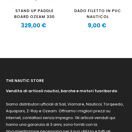
STAND UP PADDLE
DADO FILETTO IN PVC
BOARD OZEAM 330
NAUTICOL
329,00 €
9,00 €
Prezzo
Prezzo
THE NAUTIC STORE
Vendita di articoli nautici, barche e motori fuoribordo.
Siamo distributori ufficiali di Sail, Viamare, Nauticol, Torqeedo,
Aquaparx, Z-Ray e Ozeam. Offriamo i migliori prezzi su
internet, contattaci senza impegno. Gli articoli venduti qui
hanno una garanzia di 3 anni, sono forniti con la
documentazione necessaria per il suo utilizzo e tutti gli