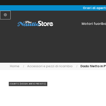
Orari di apertu
Motori fuorib
Home
Accessori e pezzi di ricambio
Dado filetto in 
ESAURITO (NESSUN ARRIVO PREVISTO)