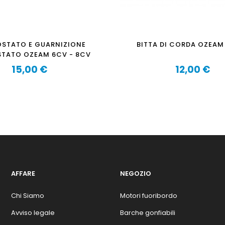
STATO E GUARNIZIONE
BITTA DI CORDA OZEAM
TATO OZEAM 6CV - 8CV
15,00 €
12,00 €
Prezzo
Prezzo
AFFARE
NEGOZIO
Chi Siamo
Motori fuoribordo
Avviso legale
Barche gonfiabili