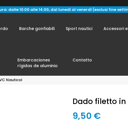
ra: dalle 10:00 alle 14:00, dal lunedì al venerdì (esclusi fine sett
ordo
Barche gonfiabili
Sport nautici
Accessori e
Embarcaciones
Contatto
rígidas de aluminio
PVC Nauticol
Dado filetto i
9,50 €