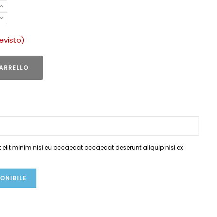
revisto)
ARRELLO
elit minim nisi eu occaecat occaecat deserunt aliquip nisi ex
ONIBILE