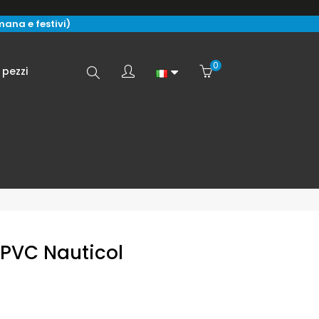
imana e festivi)
0
Search
 pezzi
here...
n PVC Nauticol