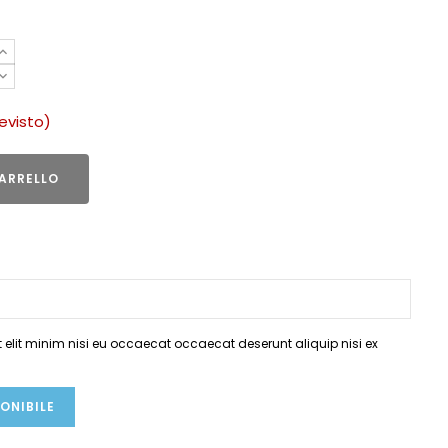
revisto)
ARRELLO
elit minim nisi eu occaecat occaecat deserunt aliquip nisi ex
ONIBILE