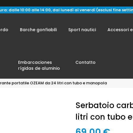
ra: dalle 10:00 alle 14:00, dal lunedì al venerdì (esclusi fine sett
ordo
Barche gonfiabili
Sport nautici
Accessori e
Embarcaciones
Contatto
rígidas de aluminio
rante portatile OZEAM da 24 litri con tubo e manopola
Serbatoio car
litri con tubo
69,00 €