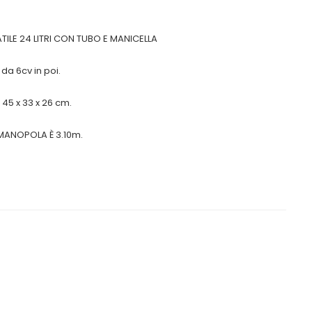
ILE 24 LITRI CON TUBO E MANICELLA
 da 6cv in poi.
45 x 33 x 26 cm.
MANOPOLA È 3.10m.