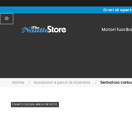
Orari di apertu
Motori fuorib
Home
Accessori e pezzi di ricambio
Serbatoio carbu
ESAURITO (NESSUN ARRIVO PREVISTO)