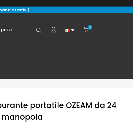
imana e festivi)
0
Search
 pezzi
here...
burante portatile OZEAM da 24
 e manopola