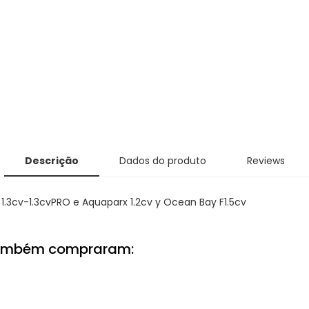
Descrição
Dados do produto
Reviews
1.3cv-1.3cvPRO e Aquaparx 1.2cv y Ocean Bay F1.5cv
também compraram: