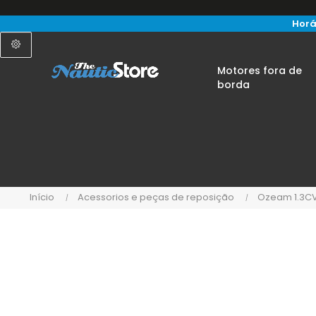
Horá
Motores fora de
borda
Início
Acessorios e peças de reposição
Ozeam 1.3C