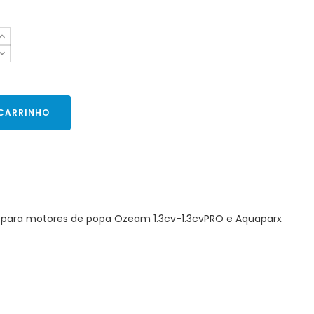
 CARRINHO
do para motores de popa Ozeam 1.3cv-1.3cvPRO e Aquaparx