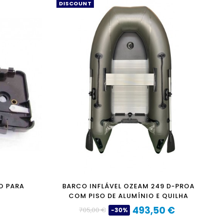
DISCOUNT
O PARA
BARCO INFLÁVEL OZEAM 249 D-PROA
COM PISO DE ALUMÍNIO E QUILHA
493,50 €
705,00 €
-30%
Preço
Preço