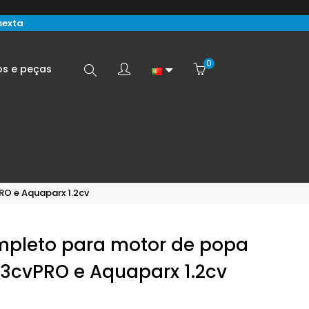
sexta
0
Search
os e peças
here...
RO e Aquaparx 1.2cv
ompleto para motor de popa
.3cvPRO e Aquaparx 1.2cv