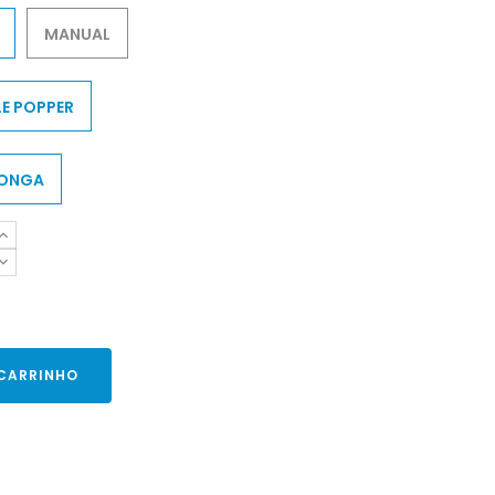
MANUAL
E POPPER
LONGA
 CARRINHO