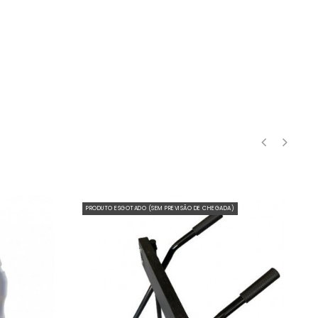
‹
›
PRODUTO ESGOTADO (SEM PREVISÃO DE CHEGADA)