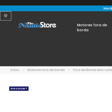
Horá
Motores fora de
borda
Início
Motores fora de borda
Fora de Borda eixo curt
DISCOUNT