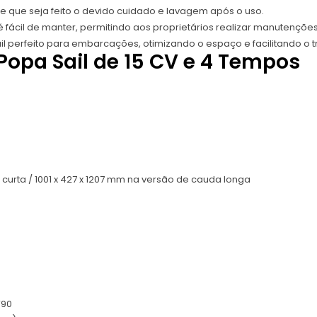
e que seja feito o devido cuidado e lavagem após o uso.
é fácil de manter, permitindo aos proprietários realizar manutenç
l perfeito para embarcações, otimizando o espaço e facilitando o t
Popa Sail de 15 CV e 4 Tempos
curta / 1001 x 427 x 1207 mm na versão de cauda longa
W90