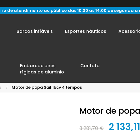
rio de atendimento ao público das 10:00 às 14:00 de segunda a 
Barcos infláveis
Esportes náuticos
Acessori
Embarcaciones
Contato
rígidas de aluminio
o
Motor de popa Sail 15cv 4 tempos
Motor de popa
2 133,1
3 281,70 €