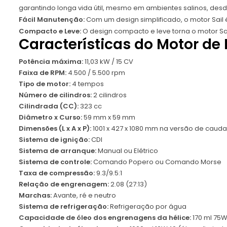
garantindo longa vida útil, mesmo em ambientes salinos, desd
Fácil Manutenção:
Com um design simplificado, o motor Sail 
Compacto e Leve:
O design compacto e leve torna o motor Sai
Características do Motor de 
Potência máxima:
11,03 kW / 15 CV
Faixa de RPM:
4.500 / 5.500 rpm
Tipo de motor:
4 tempos
Número de cilindros:
2 cilindros
Cilindrada (CC):
323 cc
Diâmetro x Curso:
59 mm x 59 mm
Dimensões (L x A x P):
1001 x 427 x 1080 mm na versão de cauda 
Sistema de ignição:
CDI
Sistema de arranque:
Manual ou Elétrico
Sistema de controle:
Comando Popero ou Comando Morse
Taxa de compressão:
9.3/9.5:1
Relação de engrenagem:
2.08 (27:13)
Marchas:
Avante, ré e neutro
Sistema de refrigeração:
Refrigeração por água
Capacidade de óleo dos engrenagens da hélice:
170 ml 75