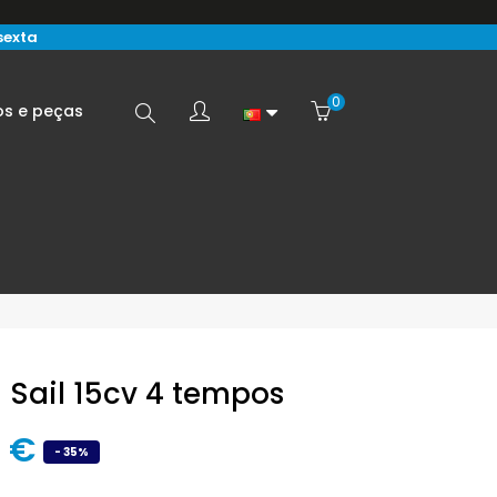
sexta
0
Search
os e peças
here...
 Sail 15cv 4 tempos
1 €
- 35%