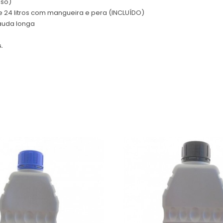
uso)
e 24 litros com mangueira e pera (INCLUÍDO)
auda longa
.