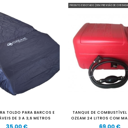
PRODUTO ESGOTADO (SEM PREVISÃO DE CHEGAD
RA TOLDO PARA BARCOS E
TANQUE DE COMBUSTÍVEL
VEIS ​​​​DE 3 A 3,6 METROS
OZEAM 24 LITROS COM MA
MAÇANETA
35,00 €
69,00 €