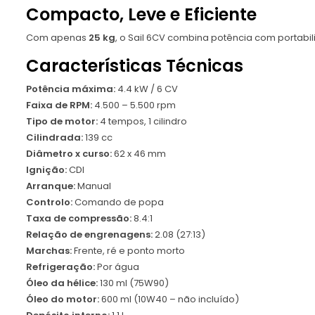
Compacto, Leve e Eficiente
Com apenas
25 kg
, o Sail 6CV combina potência com portabi
Características Técnicas
Potência máxima:
4.4 kW / 6 CV
Faixa de RPM:
4.500 – 5.500 rpm
Tipo de motor:
4 tempos, 1 cilindro
Cilindrada:
139 cc
Diâmetro x curso:
62 x 46 mm
Ignição:
CDI
Arranque:
Manual
Controlo:
Comando de popa
Taxa de compressão:
8.4:1
Relação de engrenagens:
2.08 (27:13)
Marchas:
Frente, ré e ponto morto
Refrigeração:
Por água
Óleo da hélice:
130 ml (75W90)
Óleo do motor:
600 ml (10W40 – não incluído)