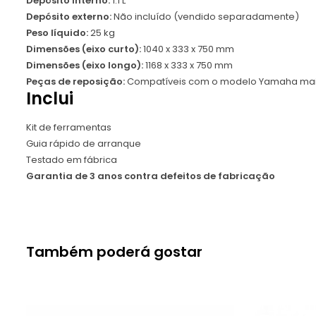
Depósito interno:
1.1 L
Depósito externo:
Não incluído (vendido separadamente)
Peso líquido:
25 kg
Dimensões (eixo curto):
1040 x 333 x 750 mm
Dimensões (eixo longo):
1168 x 333 x 750 mm
Peças de reposição:
Compatíveis com o modelo Yamaha mai
Inclui
Kit de ferramentas
Guia rápido de arranque
Testado em fábrica
Garantia de 3 anos contra defeitos de fabricação
Também poderá gostar