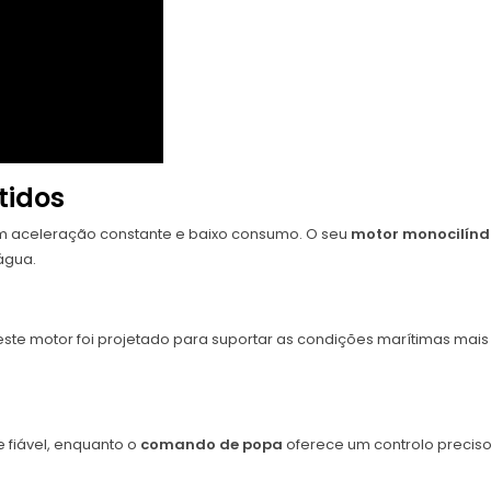
tidos
 aceleração constante e baixo consumo. O seu
motor monocilínd
água.
este motor foi projetado para suportar as condições marítimas mai
 fiável, enquanto o
comando de popa
oferece um controlo preciso e