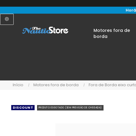
Horá
Motores fora de
borda
Início
Motores fora de borda
Fora de Borda eixo curt
DISCOUNT
PRODUTO ESGOTADO (SEM PREVISÃO DE CHEGADA)