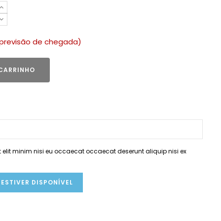
previsão de chegada)
 CARRINHO
elit minim nisi eu occaecat occaecat deserunt aliquip nisi ex
ESTIVER DISPONÍVEL