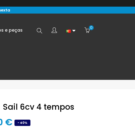
sexta
0
Search
os e peças
here...
 Sail 6cv 4 tempos
0 €
- 40%