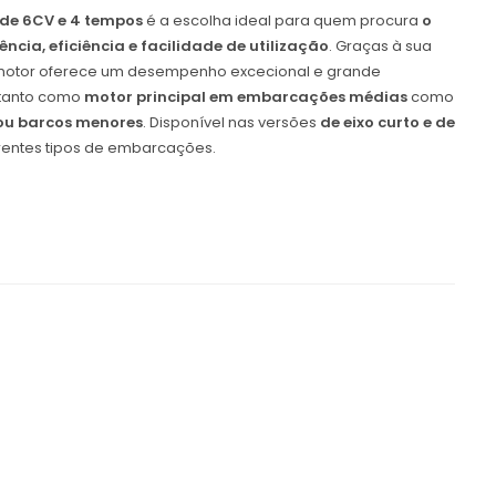
 de 6CV e 4 tempos
é a escolha ideal para quem procura
o
tência, eficiência e facilidade de utilização
. Graças à sua
motor oferece um desempenho excecional e grande
 tanto como
motor principal em embarcações médias
como
 ou barcos menores
. Disponível nas versões
de eixo curto e de
erentes tipos de embarcações.