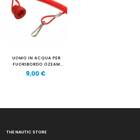
UOMO IN ACQUA PER
FUORIBORDO OZEAM
1.3CV-1.3CVPRO-
9,00 €
2,5CV-2.5CVPRO-
Prezzo
3.5CV-5.5CV(V1 Y V3) E
AQUAPARX 1.2CV
THE NAUTIC STORE