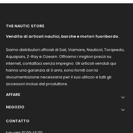
THE NAUTIC STORE
Vendita di articoli nautici, barche e motori fuoribordo.
Siamo distributori ufficiali di Sail, Viamare, Nauticol, Torqeedo,
Aquaparx, Z-Ray e Ozeam. Offriamo i migliori prezzi su
internet, contattaci senza impegno. Gli articoli venduti qui
hanno una garanzia di 3 anni, sono forniti con la
documentazione necessaria per il suo utilizzo e tutti gli
accessori inclusi dal produttore.
AFFARE

NEGOZIO

CONTATTO
lun-ven 10:00-14:00