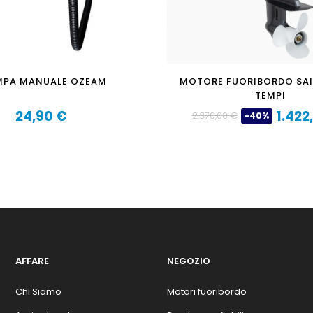
PA MANUALE OZEAM
MOTORE FUORIBORDO SAIL
TEMPI
24,90 €
1.422
2.370,00 €
-40%
Prezzo
Prezzo
Prezzo
base
AFFARE
NEGOZIO
Chi Siamo
Motori fuoribordo