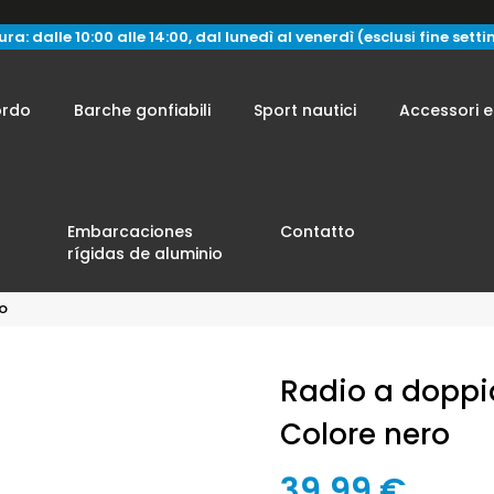
ra: dalle 10:00 alle 14:00, dal lunedì al venerdì (esclusi fine sett
ordo
Barche gonfiabili
Sport nautici
Accessori e
Embarcaciones
Contatto
rígidas de aluminio
o
Radio a dopp
Colore nero
39,99 €