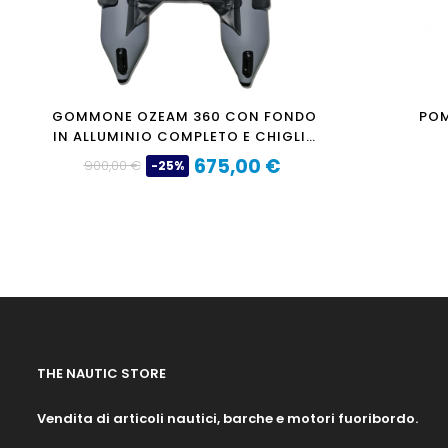
GOMMONE OZEAM 360 CON FONDO
POM
IN ALLUMINIO COMPLETO E CHIGLIA
GONFIABILE
675,00 €
900,00 €
-25%
Prezzo
Prezzo
base
THE NAUTIC STORE
Vendita di articoli nautici, barche e motori fuoribordo.