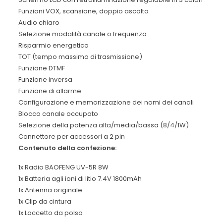
Funzioni VOX, scansione, doppio ascolto
Audio chiaro
Selezione modalità canale o frequenza
Risparmio energetico
TOT (tempo massimo di trasmissione)
Funzione DTMF
Funzione inversa
Funzione di allarme
Configurazione e memorizzazione dei nomi dei canali
Blocco canale occupato
Selezione della potenza alta/media/bassa (8/4/1W)
Connettore per accessori a 2 pin
Contenuto della confezione:
1x Radio BAOFENG UV-5R 8W
1x Batteria agli ioni di litio 7.4V 1800mAh
1x Antenna originale
1x Clip da cintura
1x Laccetto da polso