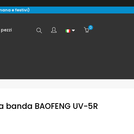
imana e festivi)
0
Search
 pezzi
here...
ia banda BAOFENG UV-5R