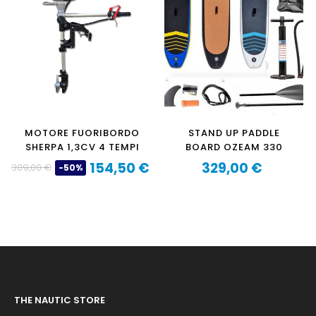
MOTORE FUORIBORDO
STAND UP PADDLE
SHERPA 1,3CV 4 TEMPI
BOARD OZEAM 330
154,50 €
329,00 €
309,00 €
-50%
Prezzo
Prezzo
Prezzo
base
THE NAUTIC STORE