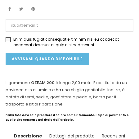
Enim quis fugiat consequat elit minim nisi eu occaecat
occaecat deserunt aliquip nisi ex deserunt.
AVVISAMI QUANDO DISPONIBILE
Il gommone
OZEAM 200
è lungo 2,00 metri. È costituito da un
pavimento in alluminio e ha una chiglia gonfiabile. Inoltre, è
dotato di remi, sedile, gonfiatore a pedale, borsa per il
trasporto e kit di riparazione.
Dalla foto devi solo prendere il colore come riferimento, il tipo di pavimento è
quello che compare nel titolo dell'articolo.
Descrizione
Dettagli del prodotto
Recensioni