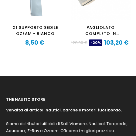
X1 SUPPORTO SEDILE
PAGLIOLATO
OZEAM - BIANCO
COMPLETO IN
ALLUMINIO PER OZEAM
8,50 €
103,20 €
129,00 €
-20%
Prezzo
249 PRUA IN D
Prezzo
Prezzo
base
THE NAUTIC STORE
Vendita di articoli nautici, barche e motori fuoribordo.
Siamo distributori ufficiali di Sail, Viamare, Nauticol, Torqeedo,
Aquaparx, Z-Ray e Ozeam. Offriamo i migliori prezzi su