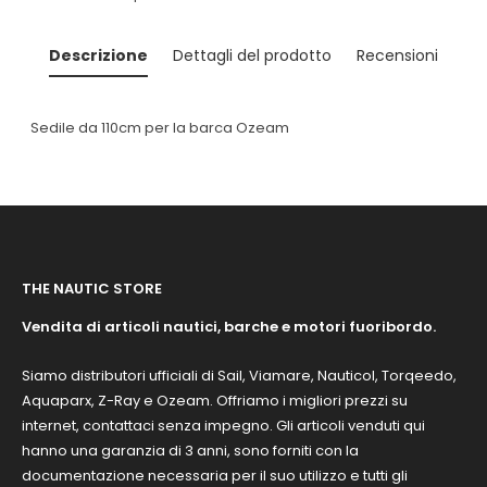
Descrizione
Dettagli del prodotto
Recensioni
Sedile da 110cm per la barca Ozeam
THE NAUTIC STORE
Vendita di articoli nautici, barche e motori fuoribordo.
Siamo distributori ufficiali di Sail, Viamare, Nauticol, Torqeedo,
Aquaparx, Z-Ray e Ozeam. Offriamo i migliori prezzi su
internet, contattaci senza impegno. Gli articoli venduti qui
hanno una garanzia di 3 anni, sono forniti con la
documentazione necessaria per il suo utilizzo e tutti gli