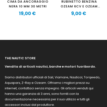
CIMA DA ANCORAGGIO
RUBINETTO BENZINA
NERA 10 MM 30 METRI
OZEAM 6CV E OZEAM
8CV
19,00 €
9,00 €
Prezzo
Prezzo
THE NAUTIC STORE
Vendita di articoli nautici, barche e motori fuoribordo.
Siamo distributori ufficiali di Sail, Viamare, Nauticol, Torqeedo,
Aquaparx, Z-Ray e Ozeam. Offriamo i migliori prezzi su
internet, contattaci senza impegno. Gli articoli venduti qui
hanno una garanzia di 3 anni, sono forniti con la
documentazione necessaria per il suo utilizzo e tutti gli
accessori inclusi dal produttore.