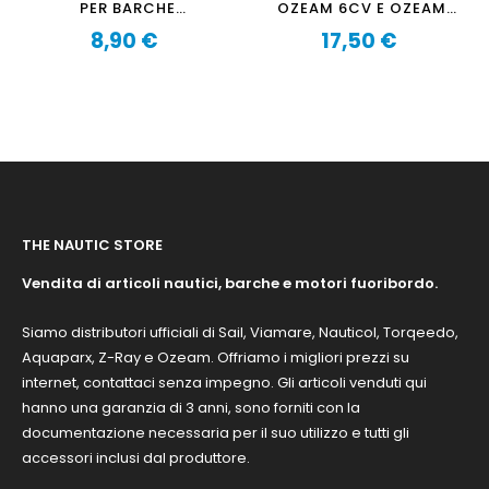
PER BARCHE
OZEAM 6CV E OZEAM
PNEUMATICHE,
8CV
8,90 €
17,50 €
MANIGLIA DI TRAINO -
Prezzo
Prezzo
GRIGIO
THE NAUTIC STORE
Vendita di articoli nautici, barche e motori fuoribordo.
Siamo distributori ufficiali di Sail, Viamare, Nauticol, Torqeedo,
Aquaparx, Z-Ray e Ozeam. Offriamo i migliori prezzi su
internet, contattaci senza impegno. Gli articoli venduti qui
hanno una garanzia di 3 anni, sono forniti con la
documentazione necessaria per il suo utilizzo e tutti gli
accessori inclusi dal produttore.