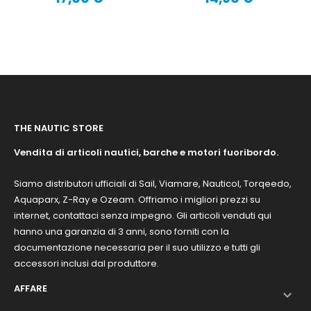
1.3CV-1.3CV PRO-
Prezzo
Prezzo
2.5CV-2.5CV PRO- E
AQUAPARX 1.2CV
THE NAUTIC STORE
Vendita di articoli nautici, barche e motori fuoribordo.
Siamo distributori ufficiali di Sail, Viamare, Nauticol, Torqeedo,
Aquaparx, Z-Ray e Ozeam. Offriamo i migliori prezzi su
internet, contattaci senza impegno. Gli articoli venduti qui
hanno una garanzia di 3 anni, sono forniti con la
documentazione necessaria per il suo utilizzo e tutti gli
accessori inclusi dal produttore.
AFFARE
