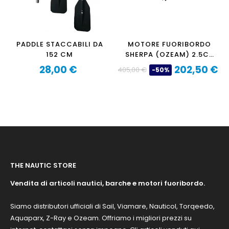
PADDLE STACCABILI DA
MOTORE FUORIBORDO
152 CM
SHERPA (OZEAM) 2.5CV
4 TEMPI
28,00 €
202,50 €
405,00 €
-50%
Prezzo
Prezzo
Prezzo
base
THE NAUTIC STORE
Vendita di articoli nautici, barche e motori fuoribordo.
Siamo distributori ufficiali di Sail, Viamare, Nauticol, Torqeedo,
Aquaparx, Z-Ray e Ozeam. Offriamo i migliori prezzi su