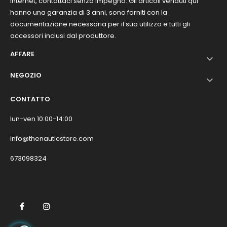
internet, contattaci senza impegno. Gli articoli venduti qui
hanno una garanzia di 3 anni, sono forniti con la
documentazione necessaria per il suo utilizzo e tutti gli
accessori inclusi dal produttore.
AFFARE

NEGOZIO

CONTATTO
lun-ven 10:00-14:00
info@thenauticstore.com
673098324
Facebook
Instagram