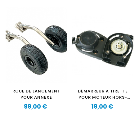
ROUE DE LANCEMENT
DÉMARREUR A TIRETTE
POUR ANNEXE
POUR MOTEUR HORS-
BORD OZEAM 1.3CV-
99,00 €
19,00 €
Prix
1.3CVPRO ET AQUAPARX
Prix
1.2CV