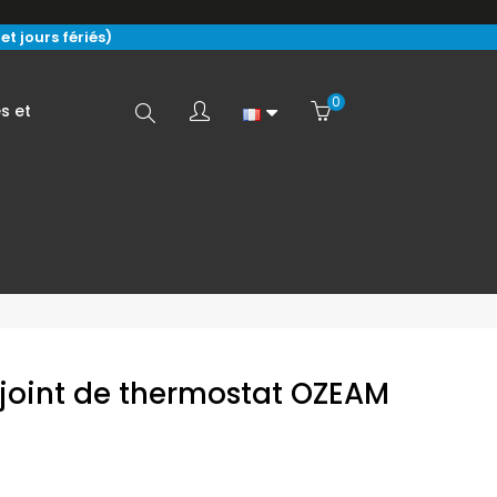
t jours fériés)
0
Search
s et
here...
 joint de thermostat OZEAM