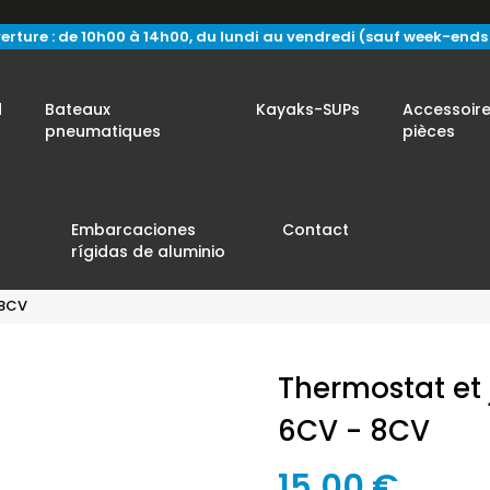
erture : de 10h00 à 14h00, du lundi au vendredi (sauf week-ends e
d
Bateaux
Kayaks-SUPs
Accessoire
pneumatiques
pièces
Embarcaciones
Contact
rígidas de aluminio
 8CV
Thermostat et
6CV - 8CV
15,00 €