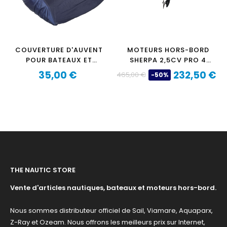
COUVERTURE D'AUVENT
MOTEURS HORS-BORD
POUR BATEAUX ET
SHERPA 2,5CV PRO 4
PNEUMATIQUES DE 3 À
TEMPS
35,00 €
232,50 €
465,00 €
-50%
3,6 MÈTRES
Prix
Prix
Prix
de
base
THE NAUTIC STORE
Vente d'articles nautiques, bateaux et moteurs hors-bord.
Nous sommes distributeur officiel de Sail, Viamare, Aquaparx,
Z-Ray et Ozeam. Nous offrons les meilleurs prix sur Internet,