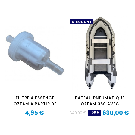
‹
›
DISCOUNT
FILTRE À ESSENCE
BATEAU PNEUMATIQUE
OZEAM À PARTIR DE
OZEAM 360 AVEC
6CV
PLANCHER BOIS ET
4,95 €
630,00 €
840,00 €
-25%
Prix
QUILLE GONFLABLE
Prix
Prix
de
base