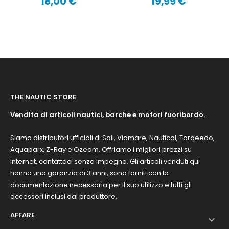
18,00 €
19,99 €
Prezzo
Prezzo
THE NAUTIC STORE
Vendita di articoli nautici, barche e motori fuoribordo.
Siamo distributori ufficiali di Sail, Viamare, Nauticol, Torqeedo,
Aquaparx, Z-Ray e Ozeam. Offriamo i migliori prezzi su
internet, contattaci senza impegno. Gli articoli venduti qui
hanno una garanzia di 3 anni, sono forniti con la
documentazione necessaria per il suo utilizzo e tutti gli
accessori inclusi dal produttore.
AFFARE
