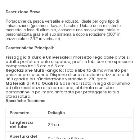
Descrizione Breve:
Portacanne da pesca versatile e robusto, ideale per ogni tipo di
imbarcazione (gommoni, kayak, barche). Dotato di un resistente
morsetto in lega di alluminio, consente una regolazione totale e
personalizzata grazie al suo sistema a doppia rotazione (360º in
orizzontale e 270º in verticale).
Caratteristiche Principali:
Fissaggio Sicuro e Universale:
Il morsetto regolabile a vite si
adatta perfettamente a sponde, profili o tubi con uno spessore
compreso tra 1,5 cm e 6,5 cm.
Regolazione Multi-angolo:
Totale libertà di movimento per
posizionare la canna. Dispone di una rotazione orizzontale di
360 gradi e di un'inclinazione verticale di 270 gradi.
Materiali di Alta Qualità:
Base realizzata in lega di alluminio
ad alta resistenza alla corrosione, abbinata a un tubo
portacanne in polimero rinforzato per proteggere la tua
attrezzatura.
Specifiche Tecniche:
Parametro
Dettaglio
Lunghezza
24 cm
del tubo
Apertura del
Da 1,5 cm a 6,5 cm