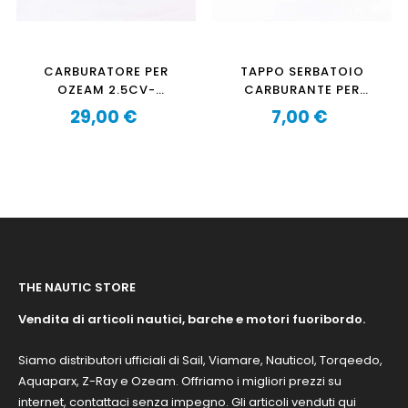
CARBURATORE PER
TAPPO SERBATOIO
OZEAM 2.5CV-
CARBURANTE PER
2.5CVPRO
OZEAM 2.5CV
29,00 €
7,00 €
Prezzo
Prezzo
THE NAUTIC STORE
Vendita di articoli nautici, barche e motori fuoribordo.
Siamo distributori ufficiali di Sail, Viamare, Nauticol, Torqeedo,
Aquaparx, Z-Ray e Ozeam. Offriamo i migliori prezzi su
internet, contattaci senza impegno. Gli articoli venduti qui