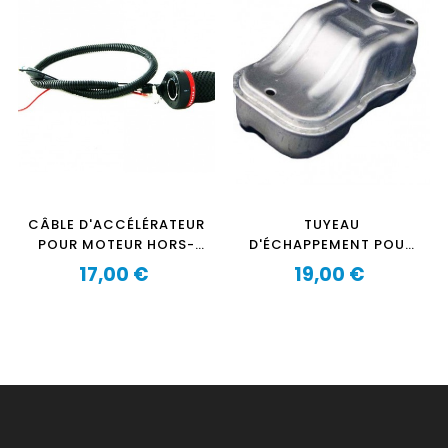
CÂBLE D'ACCÉLÉRATEUR
TUYEAU
POUR MOTEUR HORS-
D'ÉCHAPPEMENT POUR
BORD OZEAM 1.3CV-
OZEAM 2.5CV-
17,00 €
19,00 €
1.3CV PRO-2.5CV-
Prix
2.5CVPRO
Prix
2.5CV PRO ET
AQUAPARX 1.2CV