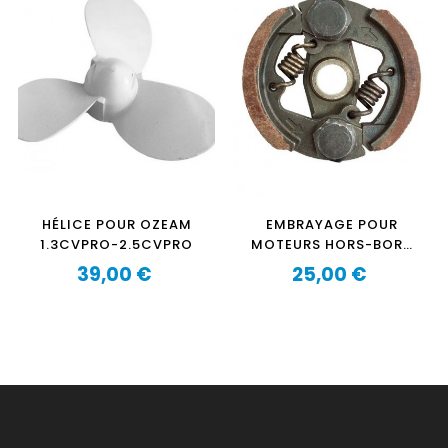
HÉLICE POUR OZEAM
EMBRAYAGE POUR
1.3CVPRO-2.5CVPRO
MOTEURS HORS-BORD
OZEAM 2.5CV
39,00 €
25,00 €
Prix
Prix