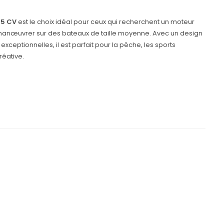
15 CV
est le choix idéal pour ceux qui recherchent un moteur
à manœuvrer sur des bateaux de taille moyenne. Avec un design
ceptionnelles, il est parfait pour la pêche, les sports
réative.