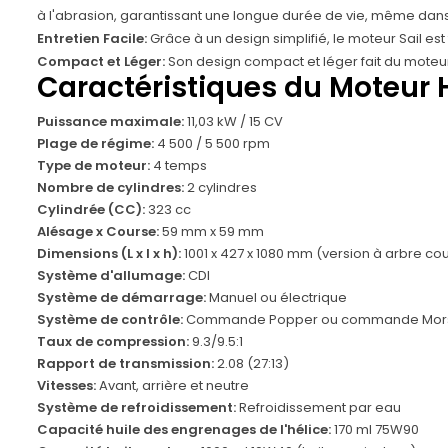
à l'abrasion, garantissant une longue durée de vie, même dans 
Entretien Facile:
Grâce à un design simplifié, le moteur Sail es
Compact et Léger:
Son design compact et léger fait du moteur S
Caractéristiques du Moteur H
Puissance maximale:
11,03 kW / 15 CV
Plage de régime:
4 500 / 5 500 rpm
Type de moteur:
4 temps
Nombre de cylindres:
2 cylindres
Cylindrée (CC):
323 cc
Alésage x Course:
59 mm x 59 mm
Dimensions (L x l x h):
1001 x 427 x 1080 mm (version à arbre cour
Système d'allumage:
CDI
Système de démarrage:
Manuel ou électrique
Système de contrôle:
Commande Popper ou commande Mor
Taux de compression:
9.3/9.5:1
Rapport de transmission:
2.08 (27:13)
Vitesses:
Avant, arrière et neutre
Système de refroidissement:
Refroidissement par eau
Capacité huile des engrenages de l'hélice:
170 ml 75W90