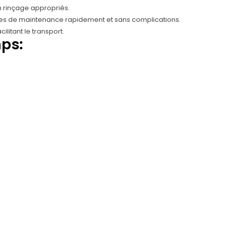
n rinçage appropriés.
tâches de maintenance rapidement et sans complications.
litant le transport.
mps: