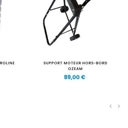
TROLINE
SUPPORT MOTEUR HORS-BORD
OZEAM
89,00 €
Prix
‹
›