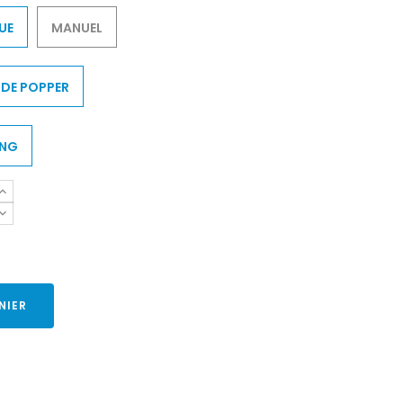
UE
MANUEL
E POPPER
ONG
NIER