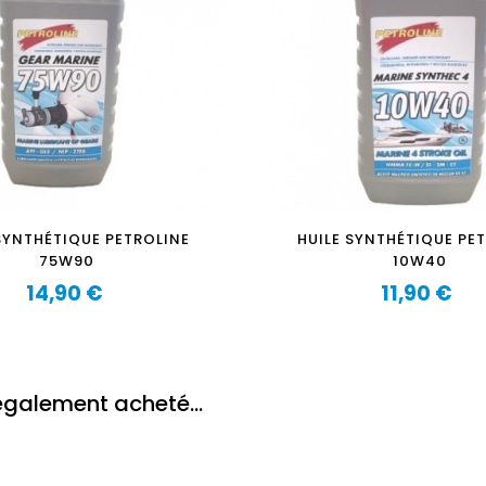
SYNTHÉTIQUE PETROLINE
HUILE SYNTHÉTIQUE PE
75W90
10W40
14,90 €
11,90 €
Prix
Prix
 également acheté...