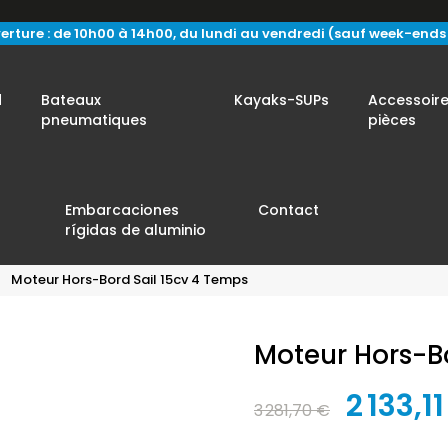
erture : de 10h00 à 14h00, du lundi au vendredi (sauf week-ends e
d
Bateaux
Kayaks-SUPs
Accessoire
pneumatiques
pièces
Embarcaciones
Contact
rígidas de aluminio
Moteur Hors-Bord Sail 15cv 4 Temps
Moteur Hors-B
2 133,1
3 281,70 €