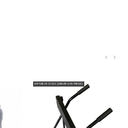
‹
›
RUPTURE DE STOCK (ARRIVÉE NON PRÉVUE)