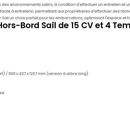
des environnements salins, à condition d'effectuer un entretien et u
t facile à entretenir, permettant aux propriétaires d'effectuer des 
ail un choix parfait pour les embarcations, optimisant l'espace et faci
ors-Bord Sail de 15 CV et 4 Te
t) / 1001 x 427 x 1207 mm (version à arbre long)
se