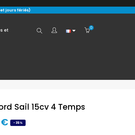
t jours fériés)
0
Search
s et
here...
ord Sail 15cv 4 Temps
1 €
- 35%