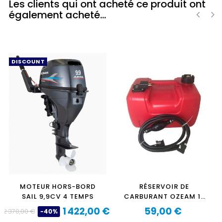
Les clients qui ont acheté ce produit ont
également acheté...
‹
›
DISCOUNT
MOTEUR HORS-BORD
RÉSERVOIR DE
SAIL 9,9CV 4 TEMPS
CARBURANT OZEAM 12
LITRES AVEC DURITE ET
1 422,00 €
59,00 €
2 370,00 €
-40%
Prix
Prix
POIRE
Prix