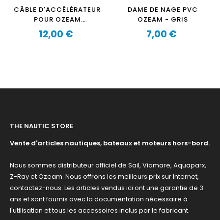
CÂBLE D'ACCÉLÉRATEUR
DAME DE NAGE PVC
POUR OZEAM
OZEAM - GRIS
1.3CVPRO-2.5CVPRO
12,00 €
7,00 €
Prix
Prix
THE NAUTIC STORE
Vente d'articles nautiques, bateaux et moteurs hors-bord.
Nous sommes distributeur officiel de Sail, Viamare, Aquaparx,
Z-Ray et Ozeam. Nous offrons les meilleurs prix sur Internet,
contactez-nous. Les articles vendus ici ont une garantie de 3
ans et sont fournis avec la documentation nécessaire à
l'utilisation et tous les accessoires inclus par le fabricant.