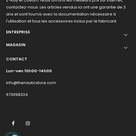
Z-Ray et Ozeam. Nous offrons les meilleurs prix sur Internet,
contactez-nous. Les articles vendus ici ont une garantie de 3
ans et sont fournis avec la documentation nécessaire à
l'utilisation et tous les accessoires inclus par le fabricant.
ENTREPRISE

MAGASIN

CONTACT
Lun-ven 10h00-14h00
info@thenauticstore.com
673098324
Facebook
Instagram