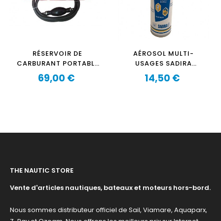
RÉSERVOIR DE
AÉROSOL MULTI-
CARBURANT PORTABLE
USAGES SADIRA
OZEAM 24 LITRES AVEC
CENTAURE 405
69,00 €
14,50 €
DURITE ET POIRE
Prix
Prix
THE NAUTIC STORE
Vente d'articles nautiques, bateaux et moteurs hors-bord.
Nous sommes distributeur officiel de Sail, Viamare, Aquaparx,