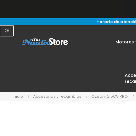
Horario de atenció
Motores 
Acce
reca
Inicio
Accesorios y recambios
Ozeam 2.5CV PRO