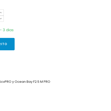
- 3 dias
RITO
.5cvPRO
y Ocean Bay F2.5 M PRO