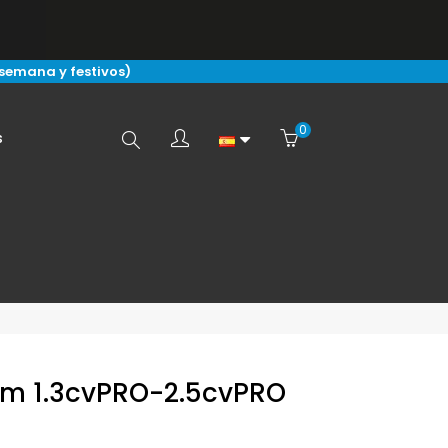
 semana y festivos)
0
Buscar
s
aquí...
am 1.3cvPRO-2.5cvPRO