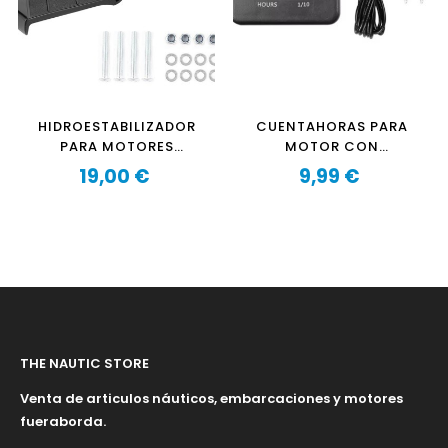
HIDROESTABILIZADOR
CUENTAHORAS PARA
PARA MOTORES
MOTOR CON
FUERABORDA MENORES
TEMPORIZADOR
19,00 €
9,99 €
DE 50CV
Precio
INDUCTIVO
Precio
THE NAUTIC STORE
Venta de articulos náuticos, embarcaciones y motores
fueraborda.