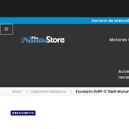
Horario de atenció
Motores 
Acce
reca
Inicio
Deportes Náuticos
Escarpín SURF O´Neill Mutan
DESCUENTO