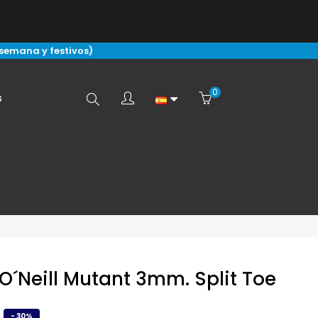
 semana y festivos)
0
Buscar
s
aquí...
O´Neill Mutant 3mm. Split Toe
€
- 30%