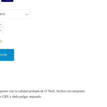
ck
RITO
grosor con la calidad probada de O´Neill, hechos con neopreno
ras GBS y dedo pulgar separado.