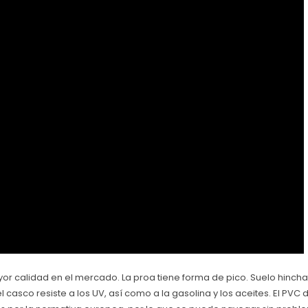
or calidad en el mercado. La proa tiene forma de pico. Suelo hinchab
l casco resiste a los UV, así como a la gasolina y los aceites. El P