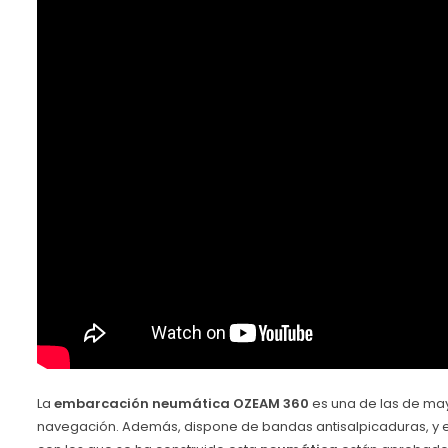
La
embarcación neumática OZEAM 360
es una de las de may
navegación. Además, dispone de
bandas antisalpicaduras, y e