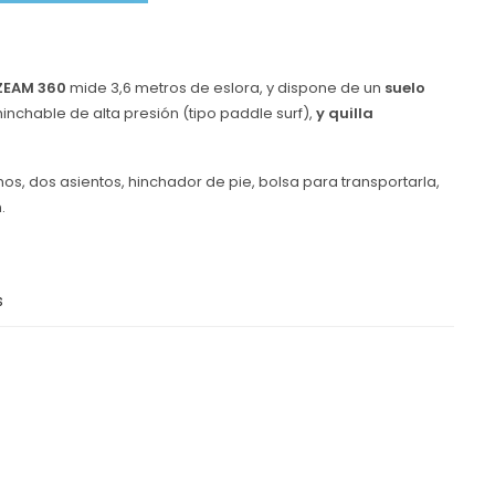
ZEAM
360
mide
3,6 metros de eslora, y dispone de un
suelo
 hinchable de alta presión (tipo paddle surf),
y quilla
s, dos asientos, hinchador de pie, bolsa para transportarla,
.
s