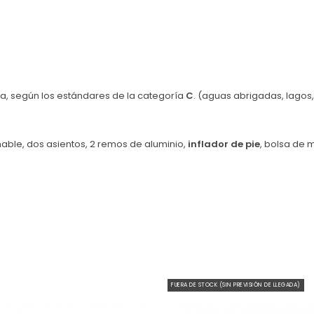
a, según los estándares de la categoría
C
. (aguas abrigadas, lagos,
hable, dos asientos, 2 remos de aluminio,
inflador de pie
, bolsa de 
FUERA DE STOCK (SIN PREVISIÓN DE LLEGADA)