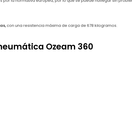
 por la normativa europea, por lo que se puede navegar sin probl
as,
con una resistencia máxima de carga de 678 kilogramos.
 neumática Ozeam 360