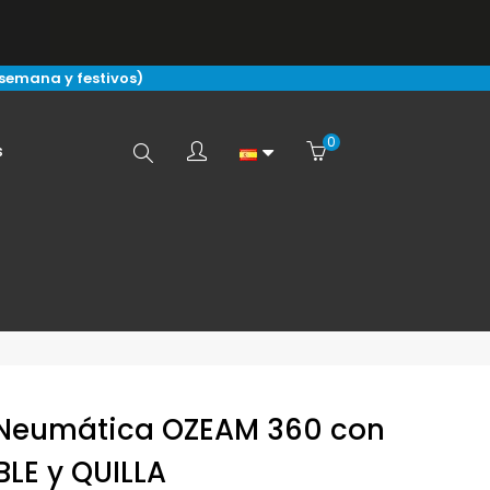
 semana y festivos)
0
Buscar
s
aquí...
Neumática OZEAM 360 con
LE y QUILLA