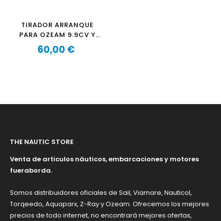
TIRADOR ARRANQUE
PARA OZEAM 9.9CV Y
OZEAM 12CV
60,00 €
Precio
THE NAUTIC STORE
Venta de articulos náuticos, embarcaciones y motores
fueraborda.
Somos distribuidores oficiales de Sail, Viamare, Nauticol,
Torqeedo, Aquaparx, Z-Ray y Ozeam. Ofrecemos los mejores
precios de todo internet, no encontrará mejores ofertas,