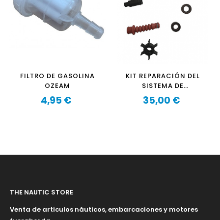
FILTRO DE GASOLINA
KIT REPARACIÓN DEL
OZEAM
SISTEMA DE
REFRIGERACIÓN OZEAM
4,95 €
35,00 €
Precio
6CV - 8CV
Precio
THE NAUTIC STORE
Venta de articulos náuticos, embarcaciones y motores