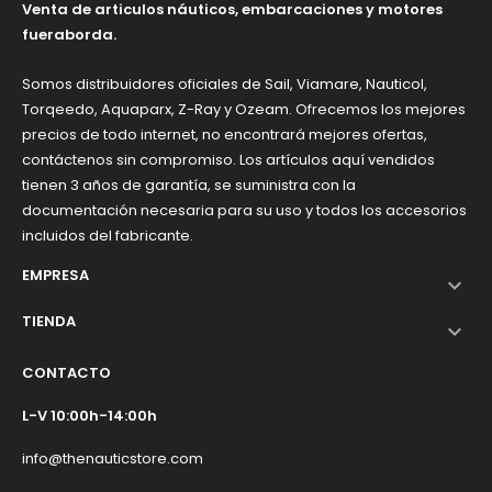
Venta de articulos náuticos, embarcaciones y motores
tamaño o con suelo completo.
fueraborda.
Son una buena alternativa para quienes no tienen remolque,
amarre ni mucho espacio de almacenamiento. También son
Somos distribuidores oficiales de Sail, Viamare, Nauticol,
interesantes para usuarios de furgoneta, camper,
Torqeedo, Aquaparx, Z-Ray y Ozeam. Ofrecemos los mejores
autocaravana o segunda vivienda cerca del mar.
precios de todo internet, no encontrará mejores ofertas,
contáctenos sin compromiso. Los artículos aquí vendidos
¿Son iguales que una barca
tienen 3 años de garantía, se suministra con la
hinchable de playa?
documentación necesaria para su uso y todos los accesorios
incluidos del fabricante.
No. Aunque muchas personas buscan en Google
barca
EMPRESA
hinchable
o
barca inflable
, una barca neumática náutica con

espejo de popa, tubos resistentes y suelo de listones no es lo
TIENDA
mismo que una barca hinchable básica de playa.

Las
barcas neumáticas con listones
están pensadas para un
CONTACTO
uso más serio: pueden ofrecer mayor estabilidad, mejor
capacidad de carga, posibilidad de montar motor en algunos
L-V 10:00h-14:00h
modelos y un diseño más adecuado para navegar en aguas
tranquilas.
info@thenauticstore.com