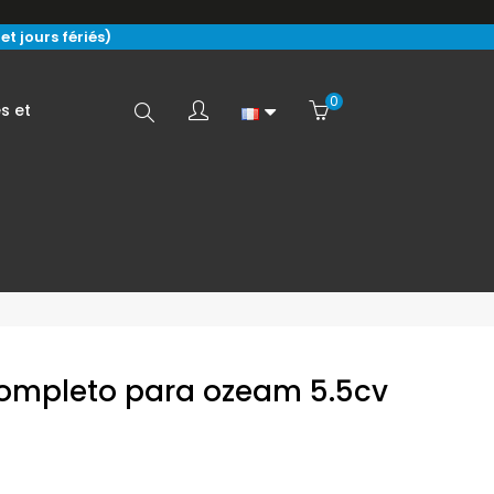
t jours fériés)
0
Search
s et
here...
 completo para ozeam 5.5cv