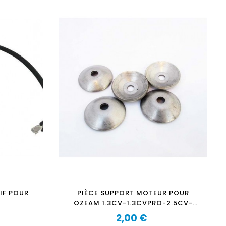
IF POUR
PIÈCE SUPPORT MOTEUR POUR
OZEAM 1.3CV-1.3CVPRO-2.5CV-
2.5CVPRO-F6-F8
2,00 €
Prix