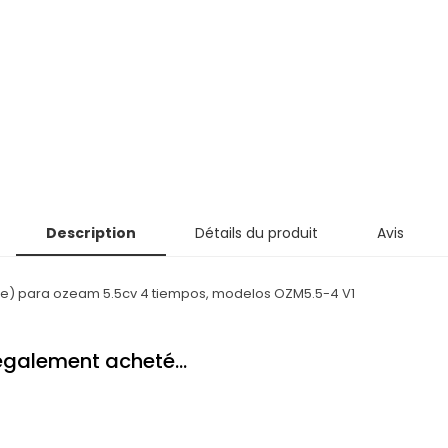
Description
Détails du produit
Avis
porte) para ozeam 5.5cv 4 tiempos, modelos OZM5.5-4 V1
 également acheté...