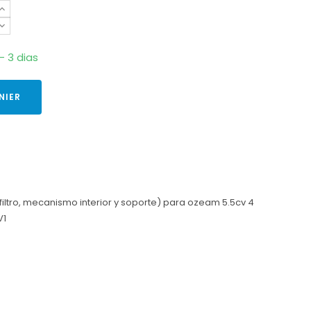
- 3 dias
NIER
 filtro, mecanismo interior y soporte) para ozeam 5.5cv 4
V1