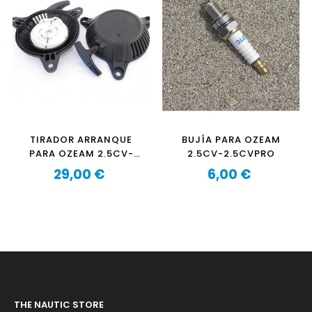
TIRADOR ARRANQUE
BUJÍA PARA OZEAM
PARA OZEAM 2.5CV-
2.5CV-2.5CVPRO
2.5CVPRO
29,00 €
6,00 €
Precio
Precio
THE NAUTIC STORE