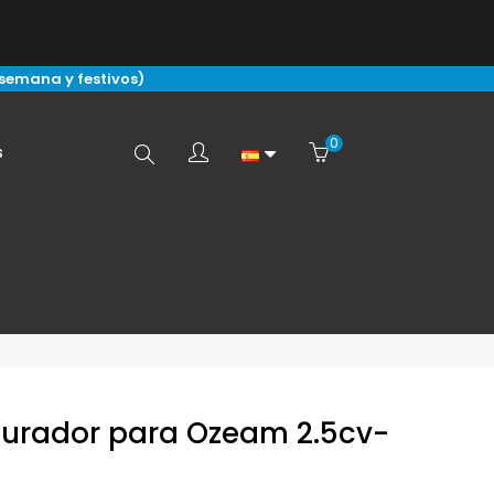
 semana y festivos)
0
Buscar
s
aquí...
urador para Ozeam 2.5cv-