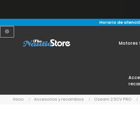
Horario de atenció
Motores 
Acce
reca
Inicio
Accesorios y recambios
Ozeam 2.5CV PRO